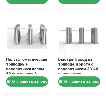
для требований
О Компании
Наша фабрика
контроль качества
контактные данные
Полуавтоматические
Быстрый вход на
триподные
триподе, ворота с
поворотники весом
поворотником 30-40
Новости
60 кг с шириной
человек/мин
прохода 550 мм
Скорость прохода
Отправить запрос
Отправить запрос
Уровень защиты
IP54
Отправить запрос
Электронные ворота турникета