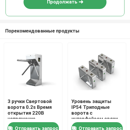
Продолжать
Порекомендованные продукты
Главная страница
3 ручки Свертовой
Уровень защиты
ворота 0.2s Время
IP54 Триподные
Продукция
открытия 220В
ворота с
напряжение
интерфейсом связи
идеально подходит
RS232
Отправить запрос
Отправить запрос
Ролики