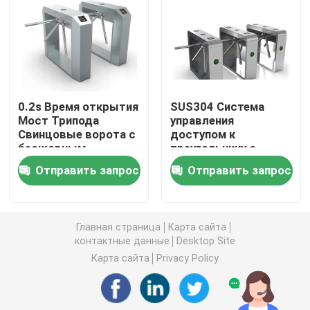
Ворота качания турникета
Ворота турникета щитка
0.2s Время открытия
SUS304 Система
Мост Трипода
управления
Ворота турникета треноги
Свинцовые ворота с
доступом к
бесшовным
треугольнику с
двигателем
поворотным вратом
Турникет ворот скорости
Отправить запрос
Отправить запрос
постоянного тока
30-40 человек / мин
60 Вт
Полный турникет высоты
Главная страница
Карта сайта
контактные данные
Desktop Site
Турникет сползая ворот
Карта сайта
Privacy Policy
Биометрическая машина распознавания лиц