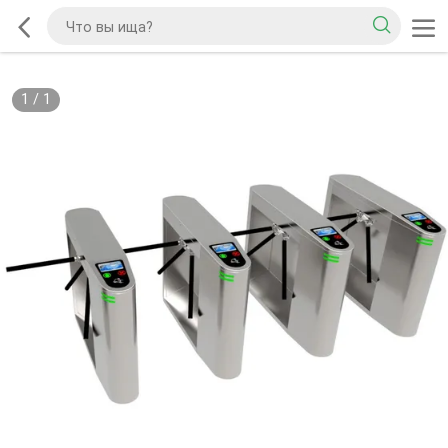
1
/
1