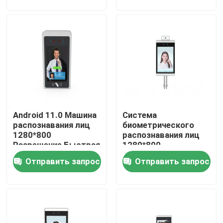
совместимость
О Компании
Наша фабрика
контроль качества
Android 11.0 Машина
Система
контактные данные
распознавания лиц
биометрического
1280*800
распознавания лиц
Разрешение Быстрая
1280*800
Новости
1-секундная
разрешение Широкая
Отправить запрос
Отправить запрос
аутентификация
совместимость
Отправить запрос
Электронные ворота турникета