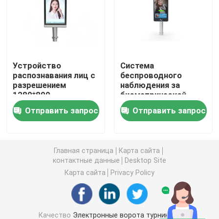
Ворота качания турникета
Ворота турникета щитка
Устройство
Система
распознавания лиц с
беспроводного
разрешением
наблюдения за
Ворота турникета треноги
1280*800
биометрической
машиной
Отправить запрос
Отправить запрос
Турникет ворот скорости
Полный турникет высоты
Главная страница
Карта сайта
контактные данные
Desktop Site
Карта сайта
Privacy Policy
Турникет сползая ворот
Биометрическая машина распознавания лиц
Качество
Электронные ворота турникета