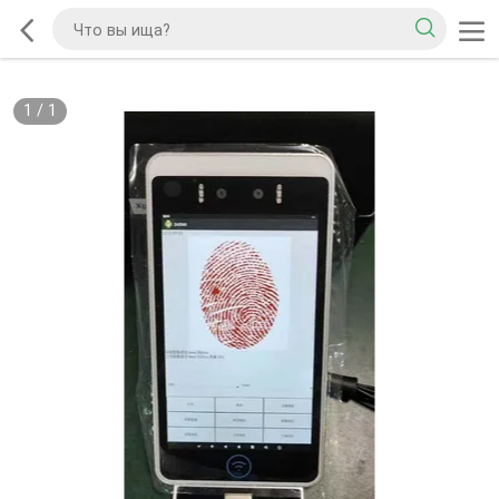
1
/
1