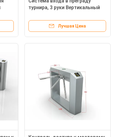
ия
Система входа в преграду
с
турнира, 3 руки Вертикальный
трипод турнира 30-40 человек /
мин
Лучшая Цена