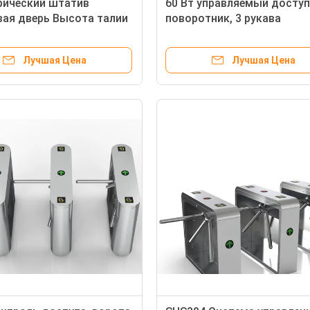
рический штатив
60 Вт управляемый досту
ая дверь Высота талии
поворотник, 3 рукава
ющая сталь 220V 60kg
поворотник с уровнем за
IP54
Лучшая Цена
Лучшая Цена