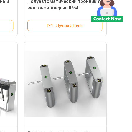
пный
Полуавтоматический тройник с
винтовой дверью IP54
щиты
Лучшая Цена