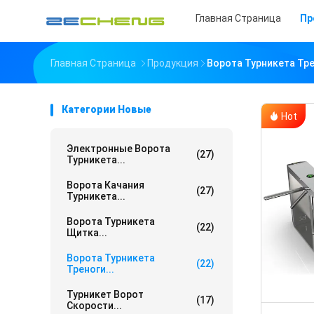
Главная Страница
Пр
Главная Страница
Продукция
Ворота Турникета Тр
Категории Новые
Hot
Электронные Ворота
(27)
Турникета...
Ворота Качания
(27)
Турникета...
Ворота Турникета
(22)
Щитка...
Ворота Турникета
(22)
Треноги...
Турникет Ворот
(17)
Скорости...