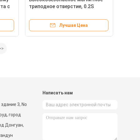
та с
триподное отверстие, 0.2S
ым
Открытая система контроля
тока
доступа к триподу
Лучшая Цена
>>
и
Написать нам
 здание 3, No
оуд, город
од Донгуан,
уандун