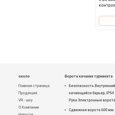
контрол
для про
около
Ворота качания турникета
Главная страница
Безопасность Внутренни
Продукция
качающийся барьер, IP54
VR - шоу
Рука Электронные ворота
О Компании
поворотником
Сдвижная ворота 600 мм
Новости