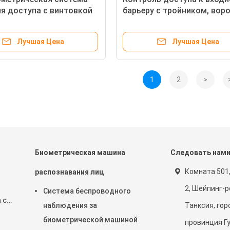
я доступа с винтовкой
барьеру с тройником, воро
верки билетов
поворотником с бесшовн
двигателем постоянного 
Лучшая Цена
Лучшая Цена
1
2
>
Биометрическая машина
Следовать нам
й
Комната 501,
распознавания лиц
2, Шейпинг-р
Система беспроводного
 с
наблюдения за
Танксия, гор
биометрической машиной
провинция Г