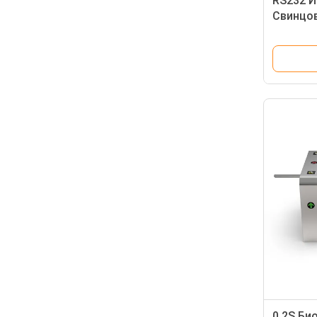
RS232 И
Свинцов
контрол
нержаве
0.2S Би