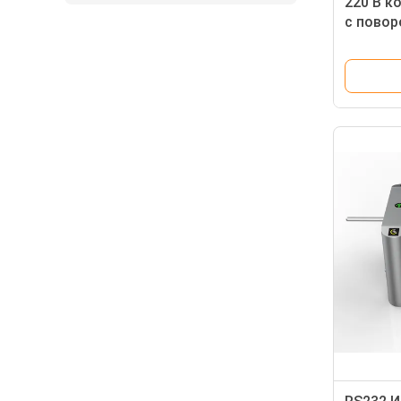
220 В к
с повор
высоко
трипод