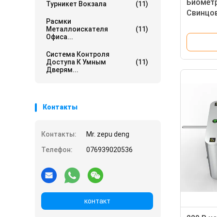
Биомет
Турникет Вокзала
(11)
Свинцов
Расмки
Нержаве
Металлоискателя
(11)
Вес
Офиса...
Система Контроля
Доступа К Умным
(11)
Дверям...
Контакты
Контакты:
Mr. zepu deng
Телефон:
076939020536
контакт