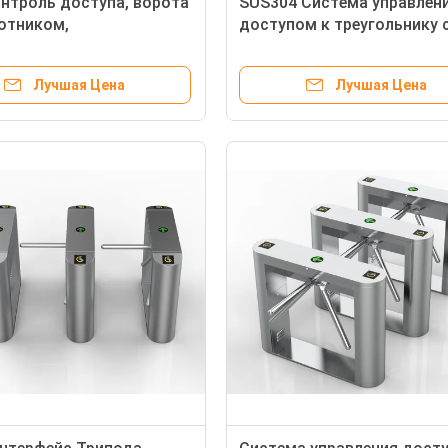
онтроль доступа, ворота
SUS304 Система управлен
отником,
доступом к треугольнику 
скоростной проход,
поворотным вратом 30-40
ы безопасности
человек / мин 60 Вт
Лучшая Цена
Лучшая Цена