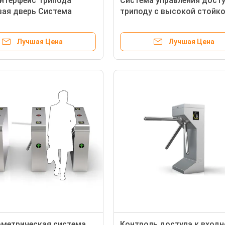
нтерфейс Трипода
Система управления дост
ая дверь Система
триподу с высокой стойк
я доступа из
полуавтоматическая мощ
ющей стали 304
60 кг
Лучшая Цена
Лучшая Цена
ометрическая система
Контроль доступа к вход