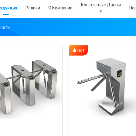
Контактные Данны
одукция
Ролики
О Компании
Но
Е
еноги
Hot