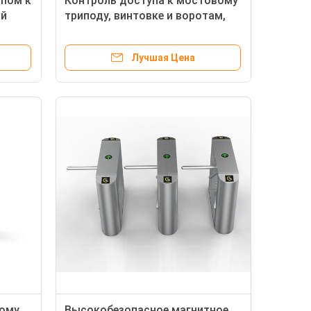
упом к
Контроль доступа к мостовому
ой
триподу, винтовке и воротам,
ность
вместимостью 60 кг, с
бесшовным двигателем
Лучшая Цена
постоянного тока
ному
Высокобезопасное магнитное