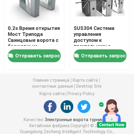
Ворота качания турникета
0.2s Время открытия
SUS304 Система
Мост Трипода
управления
Ворота турникета щитка
Свинцовые ворота с
доступом к
бесшовным
треугольнику с
двигателем
поворотным вратом
Ворота турникета треноги
Отправить запрос
Отправить запрос
постоянного тока
30-40 человек / мин
60 Вт
Турникет ворот скорости
Главная страница
Карта сайта
контактные данные
Desktop Site
Полный турникет высоты
Карта сайта
Privacy Policy
Турникет сползая ворот
Качество
Электронные ворота турникета
Китайская фабрика.Copyright © 2026
Биометрическая машина распознавания лиц
Guangdong Zecheng Intelligent Technology Co.,