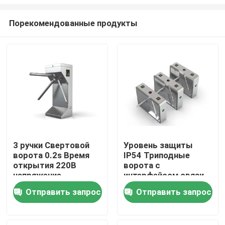
Порекомендованные продукты
3 ручки Свертовой
Уровень защиты
ворота 0.2s Время
IP54 Триподные
Главная страница
открытия 220В
ворота с
напряжение
интерфейсом связи
идеально подходит
RS232
Продукция
Отправить запрос
Отправить запрос
для требований
Ролики