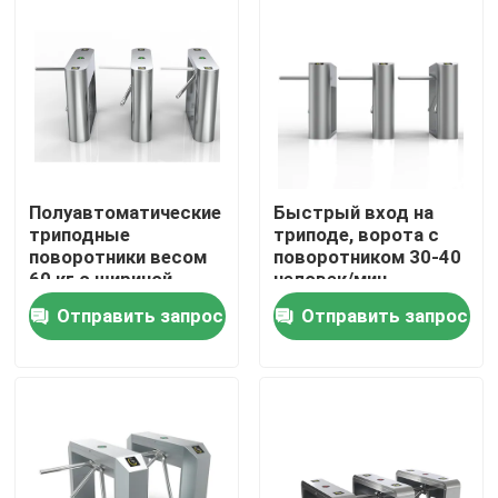
О Компании
Наша фабрика
контроль качества
Полуавтоматические
Быстрый вход на
триподные
триподе, ворота с
поворотники весом
поворотником 30-40
контактные данные
60 кг с шириной
человек/мин
прохода 550 мм
Скорость прохода
Отправить запрос
Отправить запрос
Уровень защиты
Новости
IP54
Отправить запрос
Электронные ворота турникета