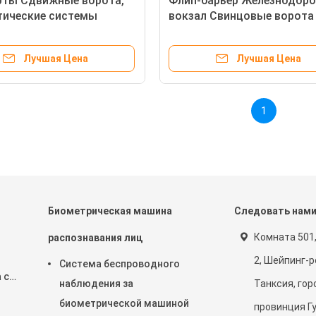
рты Сдвижные ворота,
Флип-барьер Железнодор
тические системы
вокзал Свинцовые ворота
и билетов
карточным считывателем
нержавеющей стали
Лучшая Цена
Лучшая Цена
1
Биометрическая машина
Следовать нам
й
Комната 501,
распознавания лиц
2, Шейпинг-р
Система беспроводного
 с
наблюдения за
Танксия, гор
биометрической машиной
провинция Г