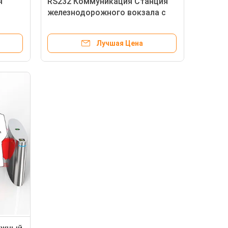
я
RS232 Коммуникация Станция
железнодорожного вокзала с
сканером штрих-кодов для
проверки билетов
Лучшая Цена