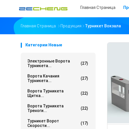
Главная Страница
Пр
Главная Страница
Продукция
Турникет Вокзала
Категории Новые
Электронные Ворота
(27)
Турникета...
Ворота Качания
(27)
Турникета...
Ворота Турникета
(22)
Щитка...
Ворота Турникета
(22)
Треноги...
Турникет Ворот
(17)
Скорости...