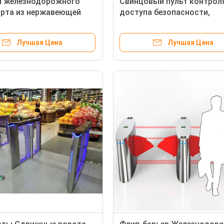
я железнодорожного
Свинцовый пульт контрол
рта из нержавеющей
доступа безопасности,
 винтиком IP54 защищен
защитный IP54 с
ом
распознаванием лица
Лучшая Цена
Лучшая Цена