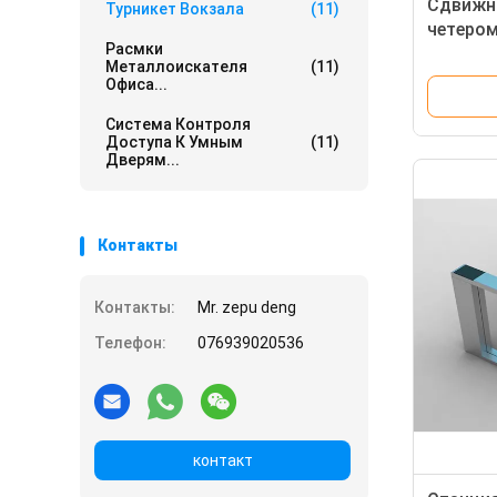
Сдвижны
Турникет Вокзала
(11)
четером
Расмки
стали
Металлоискателя
(11)
Офиса...
Система Контроля
Доступа К Умным
(11)
Дверям...
Контакты
Контакты:
Mr. zepu deng
Телефон:
076939020536
контакт