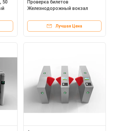
, 50
Проверка билетов
ый
Железнодорожный вокзал
Турниле Флип Барьерный Вход
AC220V 50Hz
Лучшая Цена