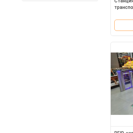
Станци
транспо
стали с
QR-код