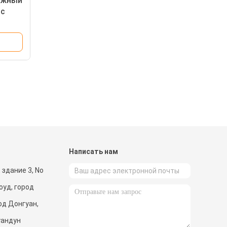
ожный
 с
 30W
и
Написать нам
 здание 3, No
оуд, город
од Донгуан,
уандун