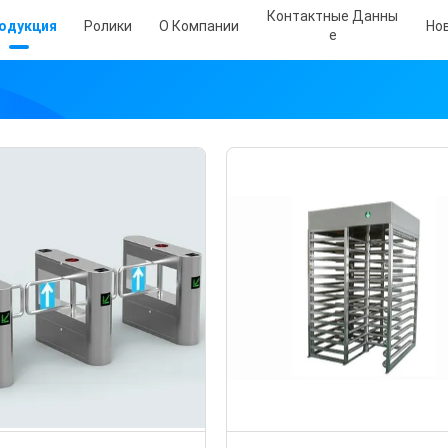
Контактные Данны
одукция
Ролики
О Компании
Но
Е