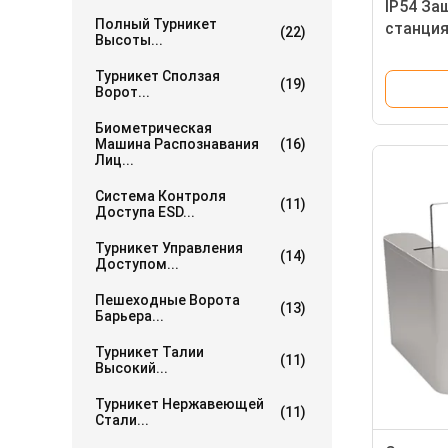
IP54 З
Полный Турникет
станция
(22)
Высоты...
Барьерн
Турникет Сползая
(19)
Ворот...
Биометрическая
Машина Распознавания
(16)
Лиц...
Система Контроля
(11)
Доступа ESD...
Турникет Управления
(14)
Доступом...
Пешеходные Ворота
(13)
Барьера...
Турникет Талии
(11)
Высокий...
Турникет Нержавеющей
(11)
Стали...