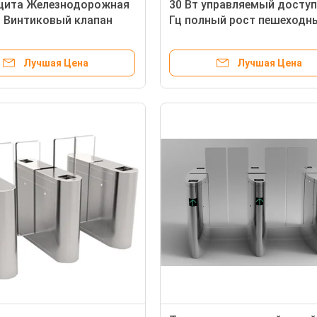
ащита Железнодорожная
30 Вт управляемый доступ
 Винтиковый клапан
Гц полный рост пешеходн
ая дверь Настройка
поворот
Лучшая Цена
Лучшая Цена