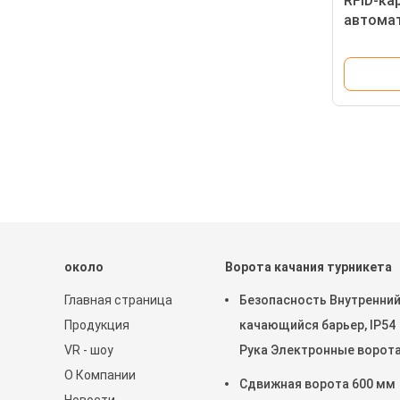
RFID-ка
автома
проверк
около
Ворота качания турникета
Главная страница
Безопасность Внутренни
Продукция
качающийся барьер, IP54
VR - шоу
Рука Электронные ворота
О Компании
поворотником
Сдвижная ворота 600 мм