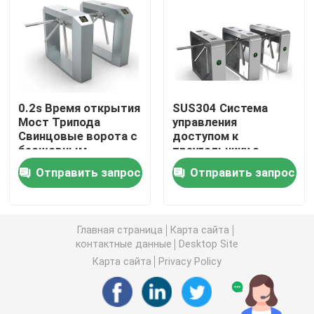
Ворота качания турникета
Ворота турникета щитка
0.2s Время открытия
SUS304 Система
Мост Трипода
управления
Ворота турникета треноги
Свинцовые ворота с
доступом к
бесшовным
треугольнику с
двигателем
поворотным вратом
Турникет ворот скорости
Отправить запрос
Отправить запрос
постоянного тока
30-40 человек / мин
60 Вт
Полный турникет высоты
Главная страница
Карта сайта
контактные данные
Desktop Site
Турникет сползая ворот
Карта сайта
Privacy Policy
Биометрическая машина распознавания лиц