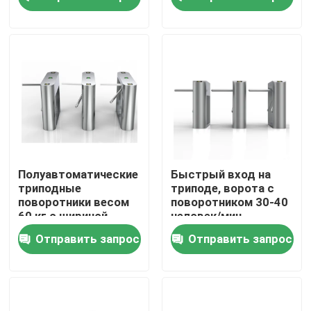
для требований
О Компании
Наша фабрика
контроль качества
контактные данные
Полуавтоматические
Быстрый вход на
триподные
триподе, ворота с
поворотники весом
поворотником 30-40
Новости
60 кг с шириной
человек/мин
прохода 550 мм
Скорость прохода
Отправить запрос
Отправить запрос
Уровень защиты
IP54
Отправить запрос
Электронные ворота турникета