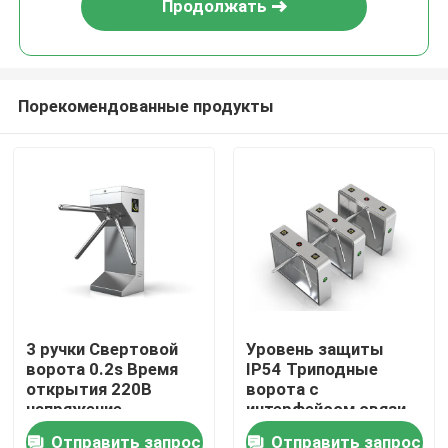
Продолжать
Порекомендованные продукты
Главная страница
3 ручки Свертовой
Уровень защиты
ворота 0.2s Время
IP54 Триподные
Продукция
открытия 220В
ворота с
напряжение
интерфейсом связи
идеально подходит
RS232
Отправить запрос
Отправить запрос
Ролики