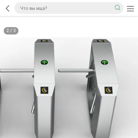
2
/
3