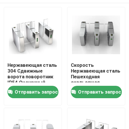
Нержавеющая сталь
Скорость
304 Сдвижные
Нержавеющая сталь
ворота поворотник
Пешеходная
IP54 Оцененный
скользящая
RS232 Интерфейс
барьерная дверь
Главная страница
Отправить запрос
Отправить запрос
Антищипание
Широкий проход
Контроль
контроль доступа 80
Серебряный цвет
Вт мощность
Продукция
Ролики