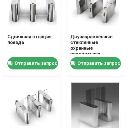
О Компании
Наша фабрика
Сдвижная станция
Двунаправленные
поезда
стеклянные
охранные
контроль качества
поворотники
Отправить запрос
Отправить запрос
контактные данные
Новости
Отправить запрос
Электронные ворота турникета