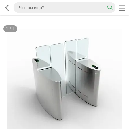
1
/
1