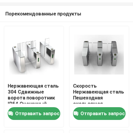
Порекомендованные продукты
Нержавеющая сталь
Скорость
304 Сдвижные
Нержавеющая сталь
Главная страница
ворота поворотник
Пешеходная
IP54 Оцененный
скользящая
RS232 Интерфейс
барьерная дверь
Продукция
Отправить запрос
Отправить запрос
Антищипание
Широкий проход
Контроль
контроль доступа 80
Серебряный цвет
Вт мощность
Ролики