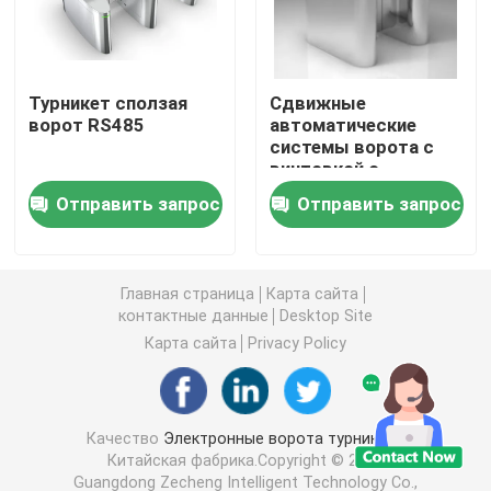
Ворота качания турникета
Турникет сползая
Сдвижные
ворот RS485
автоматические
Ворота турникета щитка
системы ворота с
винтовкой с
карточным
Ворота турникета треноги
Отправить запрос
Отправить запрос
считывателем
Турникет ворот скорости
Главная страница
Карта сайта
контактные данные
Desktop Site
Полный турникет высоты
Карта сайта
Privacy Policy
Турникет сползая ворот
Качество
Электронные ворота турникета
Китайская фабрика.Copyright © 2026
Биометрическая машина распознавания лиц
Guangdong Zecheng Intelligent Technology Co.,