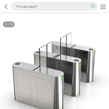
2
/
3