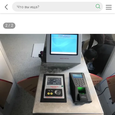
2
/
2