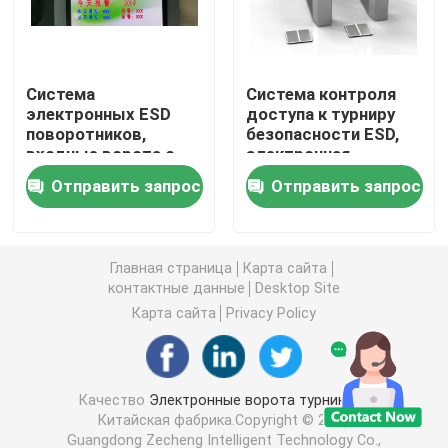
Ворота качания турникета
Система
Система контроля
электронных ESD
доступа к турниру
Ворота турникета щитка
поворотников,
безопасности ESD,
входные ворота с
электронная
защитными
автоматическая
Ворота турникета треноги
Отправить запрос
Отправить запрос
клапанами
дверь турнира
Турникет ворот скорости
Главная страница
Карта сайта
контактные данные
Desktop Site
Полный турникет высоты
Карта сайта
Privacy Policy
Турникет сползая ворот
Качество
Электронные ворота турникета
Китайская фабрика.Copyright © 2026
Биометрическая машина распознавания лиц
Guangdong Zecheng Intelligent Technology Co.,