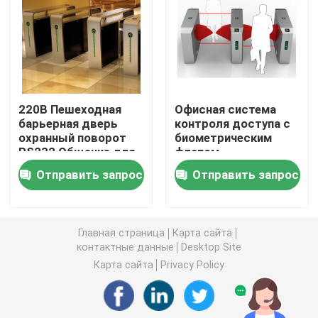
Ворота качания турникета
Ворота турникета щитка
220В Пешеходная
Офисная система
барьерная дверь
контроля доступа с
Ворота турникета треноги
охранный поворот
биометрическим
RS232 Общение для
флапом
офиса
Турникет ворот скорости
Отправить запрос
Отправить запрос
Полный турникет высоты
Главная страница
Карта сайта
контактные данные
Desktop Site
Турникет сползая ворот
Карта сайта
Privacy Policy
Биометрическая машина распознавания лиц