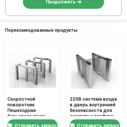
Продолжать
Порекомендованные продукты
Главная страница
Скоростной
220В система входа
поворотник
в дверь внутренней
Продукция
Пешеходная
безопасности для
барьерная дверь
доступа к трафику
Режим
Отправить запрос
Отправить запрос
Ролики