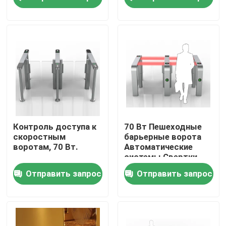
дистанционного
управления
Нержавеющая сталь
О Компании
Наша фабрика
контроль качества
контактные данные
Контроль доступа к
70 Вт Пешеходные
скоростным
барьерные ворота
воротам, 70 Вт.
Автоматические
Новости
системы Свертки
Контроль
Отправить запрос
Отправить запрос
отпечатков пальцев
Отправить запрос
Электронные ворота турникета