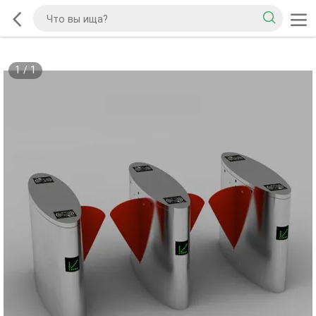
1
/
1