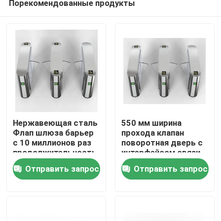
Порекомендованные продукты
Нержавеющая сталь
550 мм ширина
Флап шлюза барьер
прохода клапан
с 10 миллионов раз
поворотная дверь с
продолжительность
интерфейсом связи
Главная страница
жизни скорость 0,2 с
RS232
Отправить запрос
Отправить запрос
/ человек
Продукция
Ролики