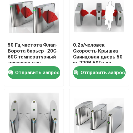
О Компании
Наша фабрика
50 Гц частота Флап-
0.2s/человек
Ворота барьер -20C-
Скорость Крышка
контроль качества
60C температурный
Свинцовая дверь 50
диапазон для
кг 220В 50Гц из
контроля доступа
нержавеющей стали
Отправить запрос
Отправить запрос
контактные данные
Современный дизайн
Новости
Отправить запрос
Электронные ворота турникета