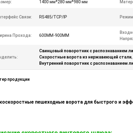
азмер:
1400 мм*280 мм*980 мм
Матер
нтерфейс Связи:
RS485/TCP/IP
Режим
Входн
ирина Прохода:
600MM-900MM
Напря
Свинцовый поворотник с распознаванием л
ыделить:
Скоростные ворота из нержавеющей стали
,
Внутренний поворотник с распознаванием л
тер продукции
коскоростные пешеходные ворота для быстрого и эффе
исание скоростного винтового шлюза: