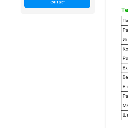
контакт
Те
Па
Ра
Ин
Ко
Ре
Вх
Ве
Вл
Ра
Ма
Ши