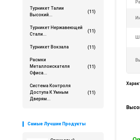
Р
Турникет Талии
(11)
Высокий...
И
Турникет Нержавеющей
(11)
Стали...
Ш
Турникет Вокзала
(11)
Расмки
В
Металлоискателя
(11)
Офиса...
Харак
Система Контроля
Доступа К Умным
(11)
Дверям...
Высо
Самые Лучшие Продукты
Оп