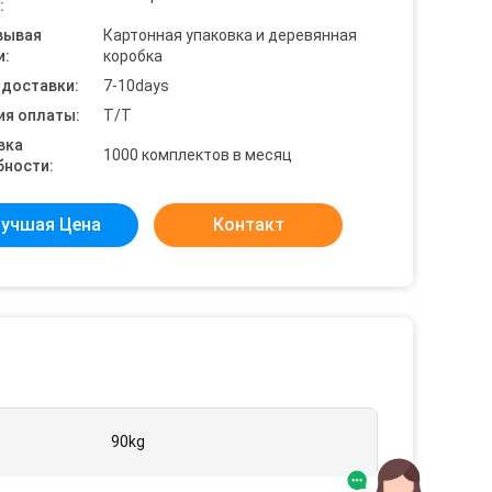
:
вывая
Картонная упаковка и деревянная
и:
коробка
 доставки:
7-10days
ия оплаты:
T/T
вка
1000 комплектов в месяц
бности:
учшая Цена
Контакт
90kg