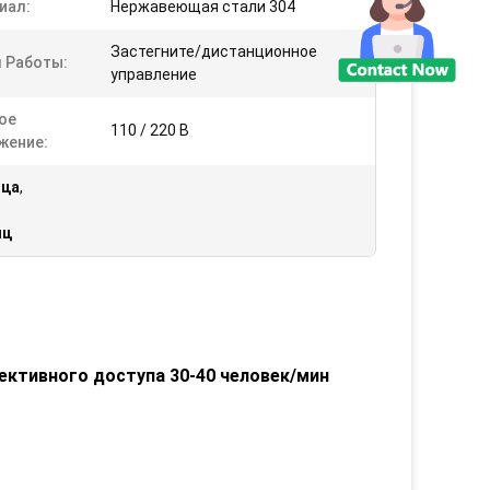
иал:
Нержавеющая стали 304
Застегните/дистанционное
 Работы:
управление
ое
110 / 220 В
жение:
ица
,
иц
ктивного доступа 30-40 человек/мин