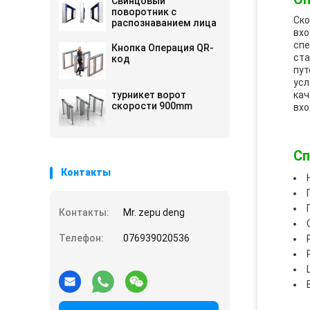
Свинцовый
поворотник с
Ско
распознаванием лица
вхо
спе
Кнопка Операция QR-
ста
код
пут
усл
турникет ворот
кач
скорости 900mm
вхо
Сп
Контакты
Контакты:
Mr. zepu deng
Телефон:
076939020536