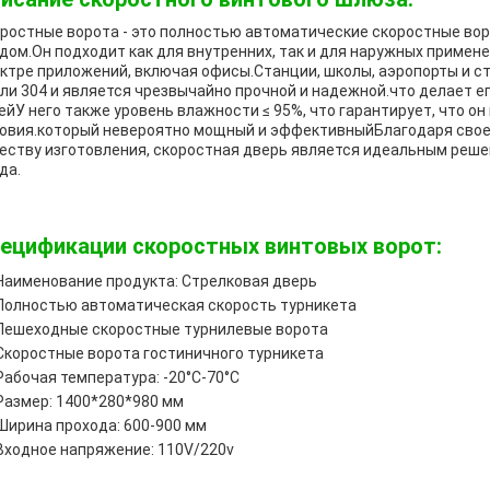
ростные ворота - это полностью автоматические скоростные вор
дом.Он подходит как для внутренних, так и для наружных примен
ктре приложений, включая офисы.Станции, школы, аэропорты и 
ли 304 и является чрезвычайно прочной и надежной.что делает 
ейУ него также уровень влажности ≤ 95%, что гарантирует, что 
овия.который невероятно мощный и эффективныйБлагодаря свое
еству изготовления, скоростная дверь является идеальным реше
да.
ецификации скоростных винтовых ворот:
Наименование продукта: Стрелковая дверь
Полностью автоматическая скорость турникета
Пешеходные скоростные турнилевые ворота
Скоростные ворота гостиничного турникета
Рабочая температура: -20°C-70°C
Размер: 1400*280*980 мм
Ширина прохода: 600-900 мм
Входное напряжение: 110V/220v