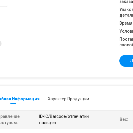
заказа
Упако
детал
Время
Услов
Поста
спосо
Л
обная Информация
Характер Продукции
правление
ID/IC/Barcode/отпечатки
Вес:
оступом:
пальцев