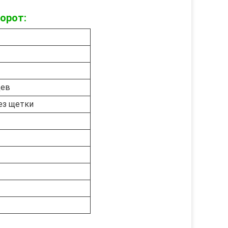
орот:
цев
ез щетки