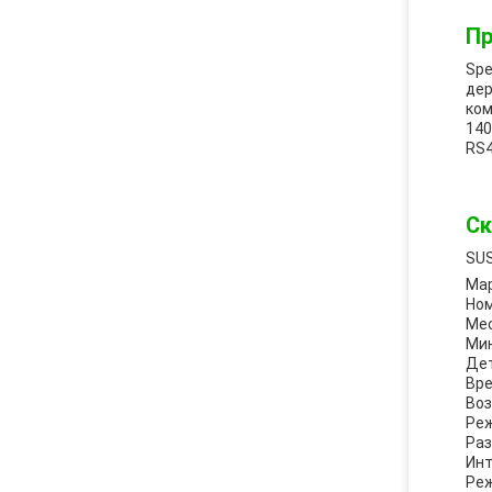
Пр
Spe
дер
ком
140
RS4
Ск
SUS
Мар
Ном
Мес
Мин
Дет
Вре
Воз
Реж
Раз
Инт
Реж