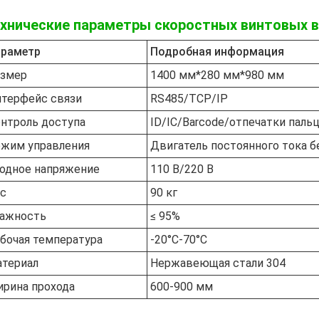
хнические параметры скоростных винтовых в
раметр
Подробная информация
змер
1400 мм*280 мм*980 мм
терфейс связи
RS485/TCP/IP
нтроль доступа
ID/IC/Barcode/отпечатки паль
жим управления
Двигатель постоянного тока б
одное напряжение
110 В/220 В
с
90 кг
ажность
≤ 95%
бочая температура
-20°C-70°C
териал
Нержавеющая стали 304
рина прохода
600-900 мм