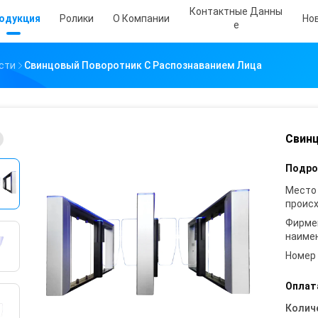
Контактные Данны
одукция
Ролики
О Компании
Но
Е
сти
Свинцовый Поворотник С Распознаванием Лица
Свинц
Подро
Место
проис
Фирме
наиме
Номер
Оплат
Колич