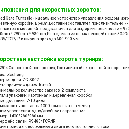
иложения для скоростных воротов:
ed Gate Turnstile - идеальное устройство управления входом, изг
евянную коробки. Время доставки составляет приблизительно 7-
плектов в месяц. Он предназначен для выдержки влажности ≤ 95
0mm * 280mm * 980mm,И он сделан из нержавеющей стали 304О
85/TCP/IP и ширина прохода 600-900 мм.
оростная настройка ворота турнира:
304 Скоростной поворотник, Гостиничный скоростной поворотник
ка: Zecheng
ер модели: ZC-S002
то происхождения: Китай
имальное количество заказов: 2 комплекта
али упаковки: картонная и деревянная коробки
мя доставки: 7-10 дней
можность поставок: 1000 комплектов в месяц
им управления: одно/двойное направление
мер: 1400*280*980 мм
ерфейс связи: RS485/TCP/IP
им привода: бесбрюшевый двигатель постоянного тока