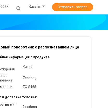
вости
Russian
Отправить запрос
овый поворотник с распознаванием лица
бная информация о продукте:
Китай
хождения:
нное
Zecheng
нование:
 модели:
ZC-S168
а и доставка Условия:
ество мин
2 набора