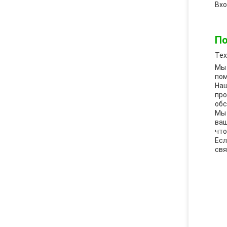
Вхо
По
Тех
Мы 
пом
Наш
про
обс
Мы 
ваш
что
Есл
свя